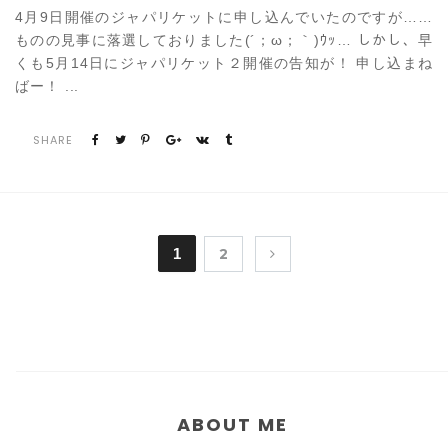
4月9日開催のジャパリケットに申し込んでいたのですが……
ものの見事に落選しておりました(´；ω；｀)ｳｯ… しかし、早
くも5月14日にジャパリケット２開催の告知が！ 申し込まね
ばー！ ...
SHARE
1
2
ABOUT ME