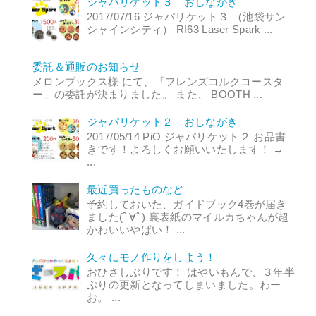
ジャパリケット３ おしながき
2017/07/16 ジャパリケット３ （池袋サン
シャインシティ） RI63 Laser Spark ...
委託＆通販のお知らせ
メロンブックス様 にて、「フレンズコルクコースタ
ー」の委託が決まりました。 また、 BOOTH ...
ジャパリケット２ おしながき
2017/05/14 PiO ジャパリケット２ お品書
きです！よろしくお願いいたします！ →
...
最近買ったものなど
予約しておいた、ガイドブック4巻が届き
ました(ﾟ∀ﾟ) 裏表紙のマイルカちゃんが超
かわいいやばい！ ...
久々にモノ作りをしよう！
おひさしぶりです！ はやいもんで、３年半
ぶりの更新となってしまいました。わー
お。 ...