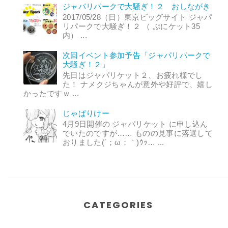
ジャパリパークで大騒ぎ！２ おしながき
2017/05/28（日）東京ビッグサイト ジャパ
リパークで大騒ぎ！２ （ ぷにケット35
内） ...
次回イベント参加予告「ジャパリパークで
大騒ぎ！２」
先日はジャパリケット２、お疲れ様でし
た！ ナメクジちゃんが意外や好評で、嬉し
かったですｗ ...
じゃぱりけー
4月9日開催の ジャパリケット に申し込ん
でいたのですが…… ものの見事に落選して
おりました(´；ω；｀)ｳｯ… ...
CATEGORIES