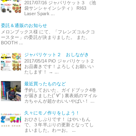
2017/07/16 ジャパリケット３ （池
袋サンシャインシティ） RI63
Laser Spark ...
委託＆通販のお知らせ
メロンブックス様 にて、「フレンズコルクコ
ースター」の委託が決まりました。 また、
BOOTH ...
ジャパリケット２ おしながき
2017/05/14 PiO ジャパリケット２
お品書きです！よろしくお願いい
たします！ → ...
最近買ったものなど
予約しておいた、ガイドブック4巻
が届きました(ﾟ∀ﾟ) 裏表紙のマイル
カちゃんが超かわいいやばい！ ...
久々にモノ作りをしよう！
おひさしぶりです！ はやいもん
で、３年半ぶりの更新となってし
まいました。わーお。 ...