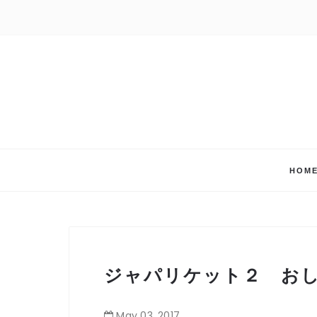
HOM
ジャパリケット２ お
May
03
,
2017