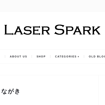
E
ABOUT US
SHOP
CATEGORIES
OLD BLO
しながき