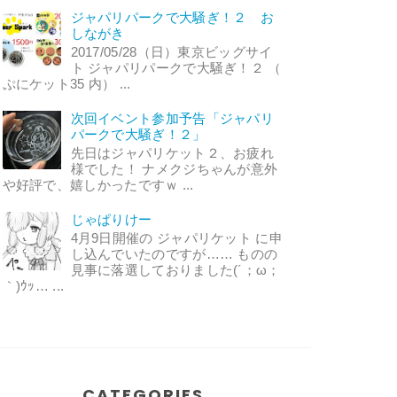
ジャパリパークで大騒ぎ！２ お
しながき
2017/05/28（日）東京ビッグサイ
ト ジャパリパークで大騒ぎ！２ （
ぷにケット35 内） ...
次回イベント参加予告「ジャパリ
パークで大騒ぎ！２」
先日はジャパリケット２、お疲れ
様でした！ ナメクジちゃんが意外
や好評で、嬉しかったですｗ ...
じゃぱりけー
4月9日開催の ジャパリケット に申
し込んでいたのですが…… ものの
見事に落選しておりました(´；ω；
｀)ｳｯ… ...
CATEGORIES