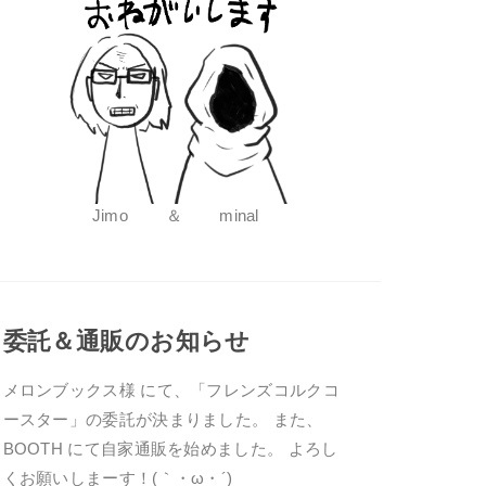
Jimo ＆ minal
委託＆通販のお知らせ
メロンブックス様 にて、「フレンズコルクコ
ースター」の委託が決まりました。 また、
BOOTH にて自家通販を始めました。 よろし
くお願いしまーす！(｀・ω・´)