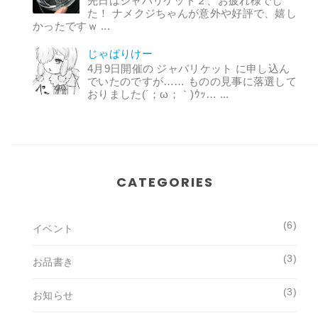
先日はジャパリケット２、お疲れ様でし
た！ ナメクジちゃんが意外や好評で、嬉し
かったですｗ ...
じゃぱりけー
4月9日開催の ジャパリケット に申し込ん
でいたのですが…… ものの見事に落選して
おりました(´；ω；｀)ｳｯ… ...
CATEGORIES
(6)
イベント
(3)
お品書き
(3)
お知らせ