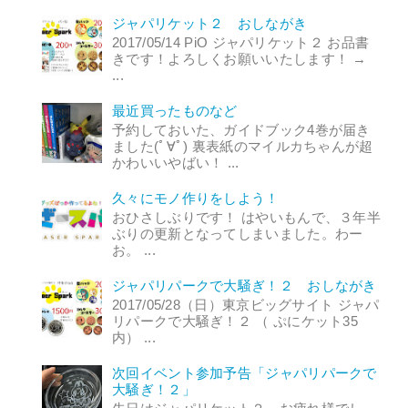
ジャパリケット２ おしながき
2017/05/14 PiO ジャパリケット２ お品書
きです！よろしくお願いいたします！ →
...
最近買ったものなど
予約しておいた、ガイドブック4巻が届き
ました(ﾟ∀ﾟ) 裏表紙のマイルカちゃんが超
かわいいやばい！ ...
久々にモノ作りをしよう！
おひさしぶりです！ はやいもんで、３年半
ぶりの更新となってしまいました。わー
お。 ...
ジャパリパークで大騒ぎ！２ おしながき
2017/05/28（日）東京ビッグサイト ジャパ
リパークで大騒ぎ！２ （ ぷにケット35
内） ...
次回イベント参加予告「ジャパリパークで
大騒ぎ！２」