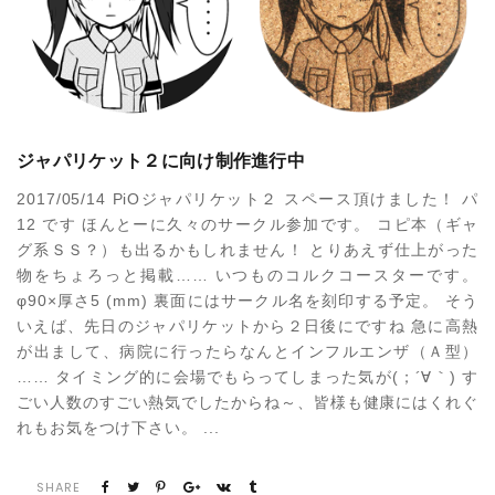
ジャパリケット２に向け制作進行中
2017/05/14 PiOジャパリケット２ スペース頂けました！ パ
12 です ほんとーに久々のサークル参加です。 コピ本（ギャ
グ系ＳＳ？）も出るかもしれません！ とりあえず仕上がった
物をちょろっと掲載…… いつものコルクコースターです。
φ90×厚さ5 (mm) 裏面にはサークル名を刻印する予定。 そう
いえば、先日のジャパリケットから２日後にですね 急に高熱
が出まして、病院に行ったらなんとインフルエンザ（Ａ型）
…… タイミング的に会場でもらってしまった気が(；´∀｀) す
ごい人数のすごい熱気でしたからね～、皆様も健康にはくれぐ
れもお気をつけ下さい。 ...
SHARE