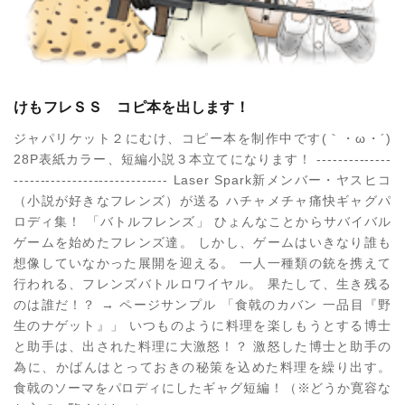
けもフレＳＳ コピ本を出します！
ジャパリケット２にむけ、コピー本を制作中です(｀・ω・´)
28P表紙カラー、短編小説３本立てになります！ --------------
----------------------------- Laser Spark新メンバー・ヤスヒコ
（小説が好きなフレンズ）が送る ハチャメチャ痛快ギャグパ
ロディ集！ 「バトルフレンズ」 ひょんなことからサバイバル
ゲームを始めたフレンズ達。 しかし、ゲームはいきなり誰も
想像していなかった展開を迎える。 一人一種類の銃を携えて
行われる、フレンズバトルロワイヤル。 果たして、生き残る
のは誰だ！？ → ページサンプル 「食戟のカバン 一品目『野
生のナゲット』」 いつものように料理を楽しもうとする博士
と助手は、出された料理に大激怒！？ 激怒した博士と助手の
為に、かばんはとっておきの秘策を込めた料理を繰り出す。
食戟のソーマをパロディにしたギャグ短編！（※どうか寛容な